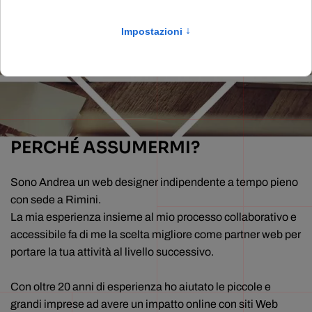
Partner in projectweb.cloud
PERCHÉ ASSUMERMI?
Sono Andrea un web designer indipendente a tempo pieno
con sede a Rimini.
La mia esperienza insieme al mio processo collaborativo e
accessibile fa di me la scelta migliore come partner web per
portare la tua attività al livello successivo.
Con oltre 20 anni di esperienza ho aiutato le piccole e
grandi imprese ad avere un impatto online con siti Web