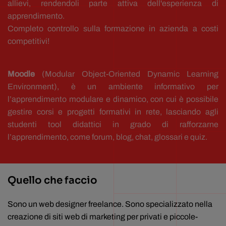
allievi, rendendoli parte attiva dell'esperienza di
apprendimento.
Completo controllo sulla formazione in azienda a costi
competitivi!
Moodle
(Modular Object-Oriented Dynamic Learning
Environment), è un ambiente informativo per
l’apprendimento modulare e dinamico, con cui è possibile
gestire corsi e progetti formativi in rete, lasciando agli
studenti tool didattici in grado di rafforzarne
l’apprendimento, come forum, blog, chat, glossari e quiz.
Quello che faccio
Sono un web designer freelance. Sono specializzato nella
creazione di siti web di marketing per privati e piccole-