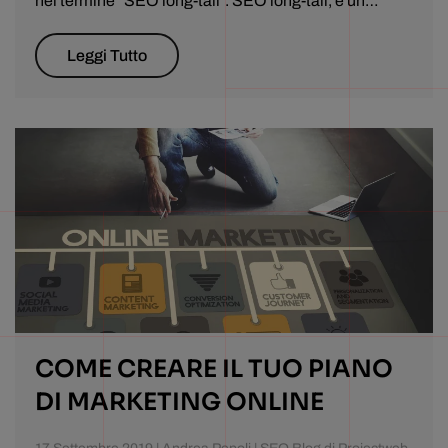
nel termine "SEO long-tail". SEO long-tail, è un…
Leggi Tutto
COME CREARE IL TUO PIANO
DI MARKETING ONLINE