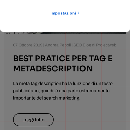
07 Ottobre 2019 | Andrea Pepoli | SEO Blog di Projectweb
BEST PRATICE PER TAG E
METADESCRIPTION
La meta tag description ha la funzione di un testo
pubblicitario, quindi, è una parte estremamente
importante del search marketing.
Leggi tutto