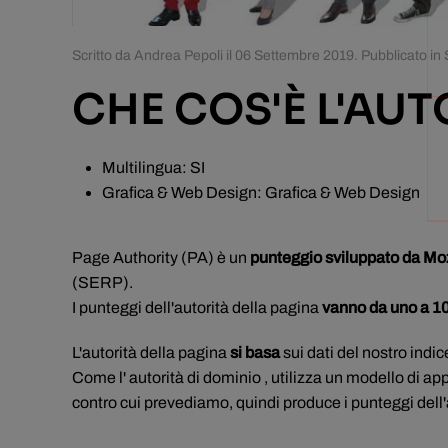
Scritto da Andrea Pepoli il
06 Settembre 2019
. Pubblicato in
CHE COS'È L'AUT
Multilingua:
SI
Grafica & Web Design:
Grafica & Web Design
Page Authority (PA) è un
punteggio sviluppato da Mo
(SERP).
I punteggi dell'autorità della pagina
vanno da uno a 1
L'autorità della pagina
si basa
sui dati del nostro indic
Come l' autorità di dominio , utilizza un modello di ap
contro cui prevediamo, quindi produce i punteggi dell'a