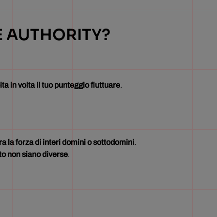
E AUTHORITY?
a in volta il tuo punteggio fluttuare
.
a la forza di interi domini o sottodomini
.
nto non siano diverse
.